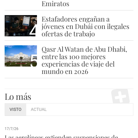
Emiratos
Estafadores engañan a
4
jóvenes en Dubái con ilegales
ofertas de trabajo
Qasr Al Watan de Abu Dhabi,
5
entre las 100 mejores
experiencias de viaje del
mundo en 2026
Lo más
VISTO
ACTUAL
17/7/26
Las aerolíneas extienden suspensiones de