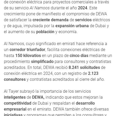
de conexión eléctrica para proyectos comerciales a través
de su servicio
Al Namoos
durante el año
2024
. Este
crecimiento pone de manifiesto el compromiso de DEWA
de satisfacer la
creciente demanda
de
servicios
eléctricos
y de agua, impulsada por la
expansión urbana
de Dubai y
el aumento de su
población
y economía.
Al Namoos, cuyo significado en emiratí hace referencia a
un
corredor triunfador
, facilita conexiones eléctricas de
hasta
150 kilovatios
en un plazo de
cinco días
mediante un
procedimiento
simplificado
para consultores y contratistas
acreditados. En total, DEWA recibió
8.241 solicitudes
de
conexión eléctrica en 2024, con un registro de
2.123
consultores
y contratistas acreditados al cierre del año.
Al Tayer subrayó la importancia de los servicios
inteligentes
de
DEWA,
indicando que estos mejoran la
competitividad
de Dubai y respaldan el
desarrollo
empresarial
en el emirato. DEWA también ofrece diversas
iniciativas
y programas que permiten a los consultores y