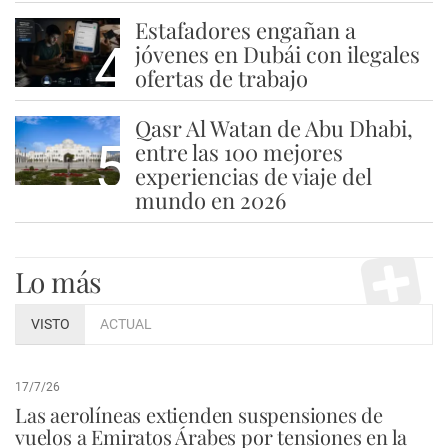
Estafadores engañan a
4
jóvenes en Dubái con ilegales
ofertas de trabajo
Qasr Al Watan de Abu Dhabi,
5
entre las 100 mejores
experiencias de viaje del
mundo en 2026
Lo más
VISTO
ACTUAL
17/7/26
Las aerolíneas extienden suspensiones de
vuelos a Emiratos Árabes por tensiones en la