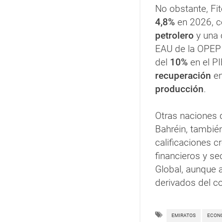
No obstante, Fit
4,8%
en 2026, c
petrolero
y una 
EAU de la OPEP 
del
10%
en el PI
recuperación
e
producción
.
Otras naciones 
Bahréin, tambi
calificaciones c
financieros y s
Global, aunque 
derivados del co
EMIRATOS
ECON