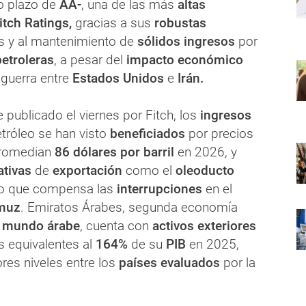
o plazo de
AA-
, una de las más
altas
itch Ratings,
gracias a sus
robustas
s y al mantenimiento de
sólidos ingresos
por
etroleras
, a pesar del
impacto económico
guerra entre
Estados Unidos
e
Irán.
 publicado el viernes por Fitch, los
ingresos
tróleo se han visto
beneficiados
por precios
promedian
86 dólares por barril
en 2026, y
ativas
de
exportación
como el
oleoducto
lo que compensa las
interrupciones
en el
rmuz
. Emiratos Árabes, segunda economía
l mundo árabe
, cuenta con
activos exteriores
 equivalentes al
164%
de su
PIB
en 2025,
res niveles entre los
países evaluados
por la