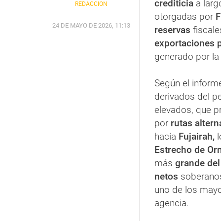
crediticia
a larg
REDACCIÓN
otorgadas por
F
24 DE MAYO DE 2026, 11:13
reservas
fiscale
exportaciones p
generado por la 
Según el informe
derivados del pe
elevados, que 
por
rutas altern
hacia
Fujairah,
Estrecho de O
más
grande de
netos
soberanos
uno de los mayo
agencia.