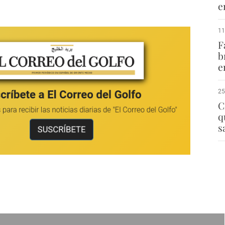
e
11
F
b
e
25
C
q
s