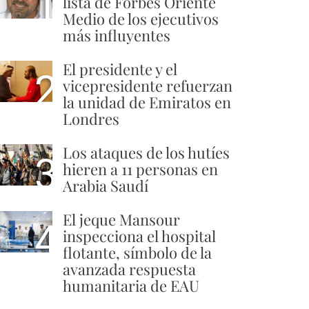
1
lista de Forbes Oriente
Medio de los ejecutivos
más influyentes
El presidente y el
2
vicepresidente refuerzan
la unidad de Emiratos en
Londres
Los ataques de los hutíes
3
hieren a 11 personas en
Arabia Saudí
El jeque Mansour
4
inspecciona el hospital
flotante, símbolo de la
avanzada respuesta
humanitaria de EAU