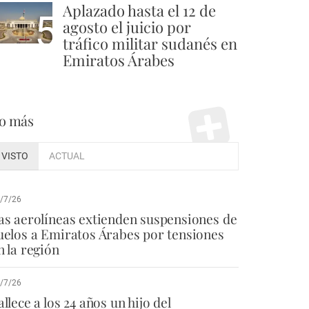
Aplazado hasta el 12 de
5
agosto el juicio por
tráfico militar sudanés en
Emiratos Árabes
o más
VISTO
ACTUAL
/7/26
as aerolíneas extienden suspensiones de
uelos a Emiratos Árabes por tensiones
n la región
/7/26
allece a los 24 años un hijo del