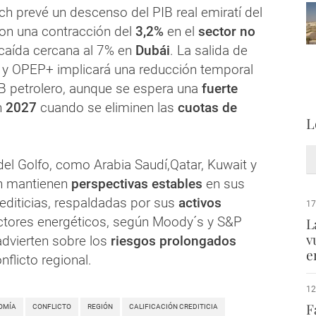
ch prevé un descenso del PIB real emiratí del
on una contracción del
3,2%
en el
sector no
caída cercana al 7% en
Dubái
. La salida de
y OPEP+ implicará una reducción temporal
B petrolero, aunque se espera una
fuerte
n
2027
cuando se eliminen las
cuotas de
L
del Golfo, como Arabia Saudí,Qatar, Kuwait y
én mantienen
perspectivas estables
en sus
rediticias, respaldadas por sus
activos
17
ectores energéticos, según Moody´s y S&P
L
v
advierten sobre los
riesgos prolongados
e
nflicto regional.
12
F
OMÍA
CONFLICTO
REGIÓN
CALIFICACIÓN CREDITICIA