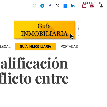
SUSCRÍBETE
LEGAL
GUÍA INMOBILIARIA
PORTADAS
alificación
licto entre