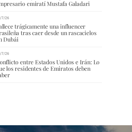
mpresario emiratí Mustafa Galadari
/7/26
allece trágicamente una influencer
rasileña tras caer desde un rascacielos
n Dubái
/7/26
onflicto entre Estados Unidos e Irán: Lo
ue los residentes de Emiratos deben
aber