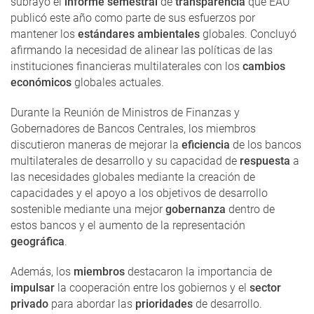
subrayó el
informe semestral
de
transparencia
que EAU
publicó este año como parte de sus esfuerzos por
mantener los
estándares ambientales
globales. Concluyó
afirmando la necesidad de alinear las políticas de las
instituciones financieras multilaterales con los
cambios
económicos
globales actuales.
Durante la Reunión de Ministros de Finanzas y
Gobernadores de Bancos Centrales, los miembros
discutieron maneras de mejorar la
eficiencia
de los bancos
multilaterales de desarrollo y su capacidad de
respuesta
a
las necesidades globales mediante la creación de
capacidades y el apoyo a los objetivos de desarrollo
sostenible mediante una mejor
gobernanza
dentro de
estos bancos y el aumento de la representación
geográfica
.
Además, los
miembros
destacaron la importancia de
impulsar
la cooperación entre los gobiernos y el
sector
privado
para abordar las
prioridades
de desarrollo.