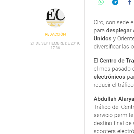
Circ, con sede 
para
desplegar 
REDACCIÓN
Unidos
y Orient
21 DE SEPTIEMBRE DE 2019,
diversificar las
17:36
El
Centro de Tra
el mes pasado 
electrónicos
par
reducir el tráfico
Abdullah Alarya
Tráfico del Cent
servicio permit
destino final de
scooters electró