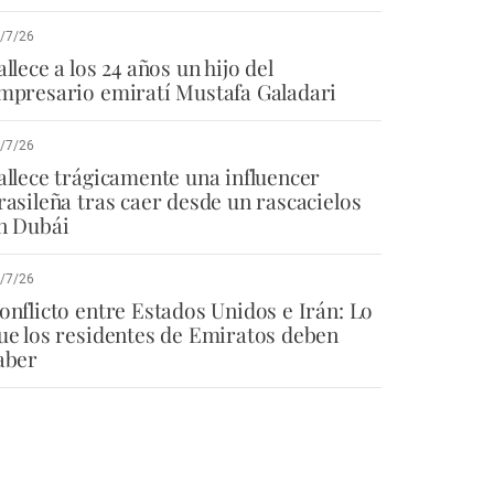
/7/26
allece a los 24 años un hijo del
mpresario emiratí Mustafa Galadari
/7/26
allece trágicamente una influencer
rasileña tras caer desde un rascacielos
n Dubái
/7/26
onflicto entre Estados Unidos e Irán: Lo
ue los residentes de Emiratos deben
aber