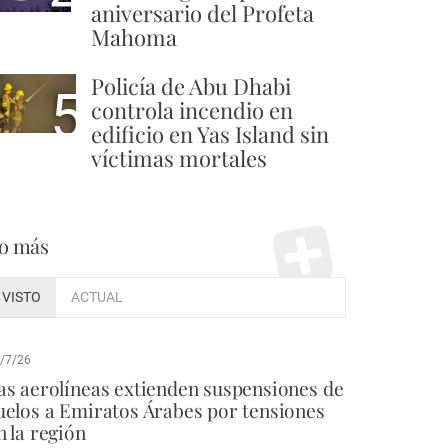
aniversario del Profeta
Mahoma
Policía de Abu Dhabi
5
controla incendio en
edificio en Yas Island sin
víctimas mortales
o más
VISTO
ACTUAL
/7/26
as aerolíneas extienden suspensiones de
uelos a Emiratos Árabes por tensiones
n la región