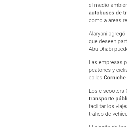
el medio ambien
autobuses de tr
como a áreas res
Alaryani agregó
que deseen parti
Abu Dhabi puede
Las empresas po
peatones y cicli
calles
Corniche 
Los e-scooters 
transporte públ
facilitar los via
tráfico de vehíc