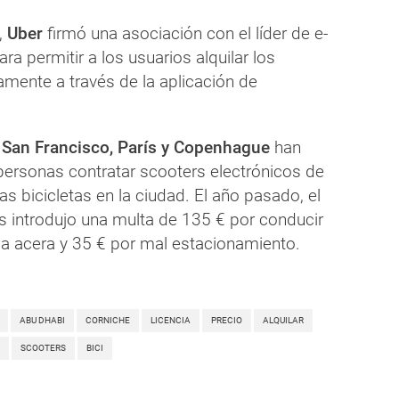
,
Uber
firmó una asociación con el líder de e-
para permitir a los usuarios alquilar los
amente a través de la aplicación de
o
San Francisco, París y Copenhague
han
 personas contratar scooters electrónicos de
las bicicletas en la ciudad. El año pasado, el
s introdujo una multa de 135 € por conducir
la acera y 35 € por mal estacionamiento.
ABU DHABI
CORNICHE
LICENCIA
PRECIO
ALQUILAR
SCOOTERS
BICI