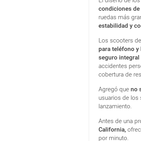
El diseño de los
condiciones de l
ruedas más gra
estabilidad y co
Los scooters de
para teléfono y
seguro integral 
accidentes perso
cobertura de re
Agregó que
no 
usuarios de los
lanzamiento.
Antes de una pr
California,
ofrec
por minuto.