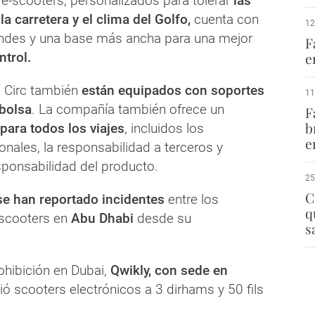
 e-scooters, personalizados para tolerar
las
a carretera y el clima del Golfo,
cuenta con
12
ndes y una base más ancha para una mejor
F
ntrol.
e
 Circ también
están equipados con soportes
11
 bolsa
. La compañía también ofrece un
F
b
para todos los viajes
, incluidos los
e
nales, la responsabilidad a terceros y
sponsabilidad del producto.
25
C
se han reportado incidentes
entre los
q
 scooters en
Abu Dhabi
desde su
s
ohibición en Dubai,
Qwikly, con sede en
ió scooters electrónicos a 3 dirhams y 50 fils