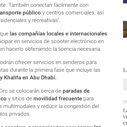
te. También conectan fácilmente con
ansporte público
y centros comerciales, así
idenciales y recreativas".
 que
las compañías locales e internacionales
cipar en servicios de scooter electrónico en
n hacerlo obteniendo la licencia necesaria.
drán ofrecer servicios en senderos para
L
stas durante la primera fase que incluye las
y Khalifa en Abu Dhabi.
Circ se colocarán cerca de
paradas de
ico
y sitios de
movilidad frecuente
para
17
jes multimodales y reducir la congestión del
L
ulos privados.
v
e