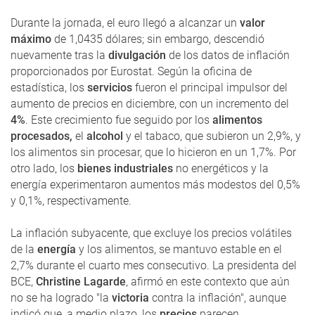
Durante la jornada, el euro llegó a alcanzar un
valor
máximo
de 1,0435 dólares; sin embargo, descendió
nuevamente tras la
divulgación
de los datos de inflación
proporcionados por Eurostat. Según la oficina de
estadística, los
servicios
fueron el principal impulsor del
aumento de precios en diciembre, con un incremento del
4%
. Este crecimiento fue seguido por los
alimentos
procesados,
el
alcohol
y el tabaco, que subieron un 2,9%, y
los alimentos sin procesar, que lo hicieron en un 1,7%. Por
otro lado, los
bienes industriales
no energéticos y la
energía experimentaron aumentos más modestos del 0,5%
y 0,1%, respectivamente.
La inflación subyacente, que excluye los precios volátiles
de la
energía
y los alimentos, se mantuvo estable en el
2,7% durante el cuarto mes consecutivo. La presidenta del
BCE,
Christine Lagarde
, afirmó en este contexto que aún
no se ha logrado "la
victoria
contra la inflación", aunque
indicó que, a medio plazo, los
precios
parecen