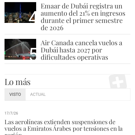
Emaar de Dubái registra un
4
aumento del 21% en ingresos
durante el primer semestre
de 2026
Air Canada cancela vuelos a
5
Dubái hasta 2027 por
dificultades operativas
Lo más
VISTO
ACTUAL
17/7/26
Las aerolíneas extienden suspensiones de
vuelos a Emiratos Árabes por tensiones en la
región