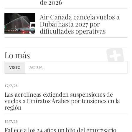
de 2026
Air Canada cancela vuelos a
5
Dubái hasta 2027 por
dificultades operativas
Lo más
VISTO
ACTUAL
17/7/26
Las aerolíneas extienden suspensiones de
vuelos a Emiratos Árabes por tensiones en la
región
12/7/26
Fallece a los 24 años un hijo del empresario