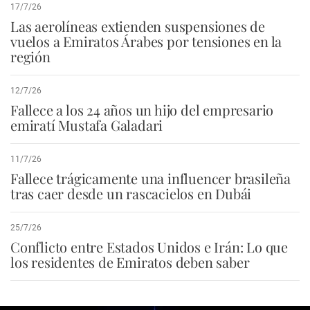
17/7/26
Las aerolíneas extienden suspensiones de
vuelos a Emiratos Árabes por tensiones en la
región
12/7/26
Fallece a los 24 años un hijo del empresario
emiratí Mustafa Galadari
11/7/26
Fallece trágicamente una influencer brasileña
tras caer desde un rascacielos en Dubái
25/7/26
Conflicto entre Estados Unidos e Irán: Lo que
los residentes de Emiratos deben saber