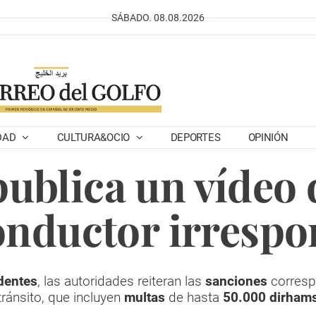
SÁBADO. 08.08.2026
DAD
CULTURA&OCIO
DEPORTES
OPINIÓN
ublica un vídeo 
onductor irrespo
dentes
, las autoridades reiteran las
sanciones
corresp
tránsito, que incluyen
multas
de hasta
50.000 dirham