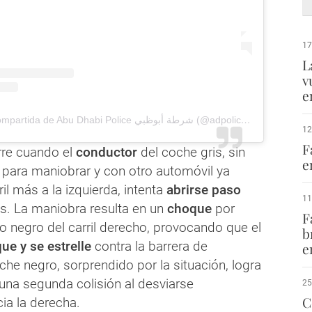
17
L
v
e
Una publicación compartida de Abu Dhabi Police شرطة أبوظبي (@adpolicehq)
12
F
rre cuando el
conductor
del coche gris, sin
e
para maniobrar y con otro automóvil ya
il más a la izquierda, intenta
abrirse paso
11
s. La maniobra resulta en un
choque
por
F
lo negro del carril derecho, provocando que el
b
ue y se estrelle
contra la barrera de
e
che negro, sorprendido por la situación, logra
una segunda colisión al desviarse
25
C
ia la derecha.