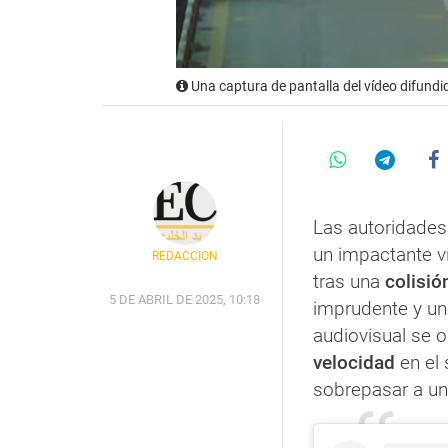
Una captura de pantalla del vídeo difundid
Las autoridade
un impactante v
REDACCIÓN
tras una
colisió
5 DE ABRIL DE 2025, 10:18
imprudente y un 
audiovisual se o
velocidad
en el
sobrepasar a un