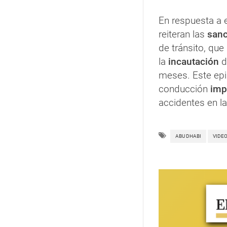
En respuesta a 
reiteran las
san
de tránsito, que
la
incautación
d
meses. Este epis
conducción
imp
accidentes en la
ABU DHABI
VIDE