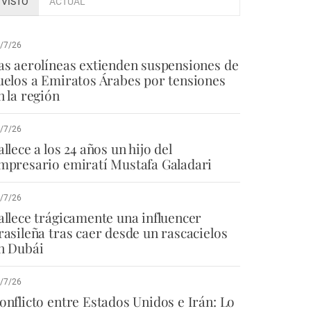
VISTO
ACTUAL
/7/26
as aerolíneas extienden suspensiones de
uelos a Emiratos Árabes por tensiones
n la región
/7/26
allece a los 24 años un hijo del
mpresario emiratí Mustafa Galadari
/7/26
allece trágicamente una influencer
rasileña tras caer desde un rascacielos
n Dubái
/7/26
onflicto entre Estados Unidos e Irán: Lo