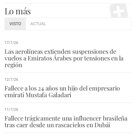
Lo más
VISTO
ACTUAL
17/7/26
Las aerolíneas extienden suspensiones de
vuelos a Emiratos Árabes por tensiones en la
región
12/7/26
Fallece a los 24 años un hijo del empresario
emiratí Mustafa Galadari
11/7/26
Fallece trágicamente una influencer brasileña
tras caer desde un rascacielos en Dubái