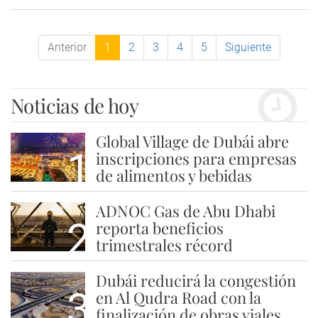
Anterior
1
2
3
4
5
Siguiente
Noticias de hoy
Global Village de Dubái abre
1
inscripciones para empresas
de alimentos y bebidas
ADNOC Gas de Abu Dhabi
2
reporta beneficios
trimestrales récord
Dubái reducirá la congestión
3
en Al Qudra Road con la
finalización de obras viales