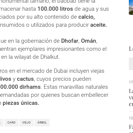
onumental tamaño, el baobab tiene la
lmacenar hasta
100.000 litros
de agua y sus
iados por su alto contenido de
calcio,
nsumidos o utilizados para producir
aceite.
ue en la gobernación de
Dhofar
,
Omán
,
L
entran ejemplares impresionantes como el
n la wilayat de Dhalkut.
ros en el mercado de Dubai incluyen viejas
livos
y
cactus
, cuyos precios pueden
17
00.000 dirhams
. Estas maravillas naturales
L
demandadas por quienes buscan embellecer
v
n
piezas únicas.
e
12
A
CARO
VIEJO
ÁRBOL
F
e