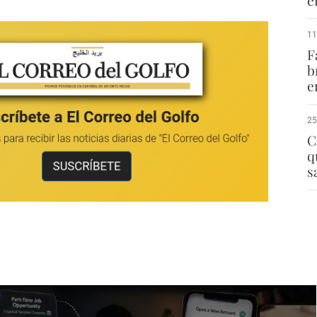
11
F
b
e
25
C
q
s