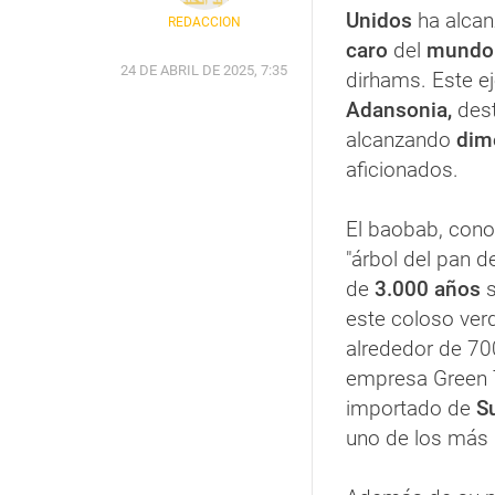
Unidos
ha alcan
REDACCIÓN
caro
del
mundo
24 DE ABRIL DE 2025, 7:35
dirhams. Este e
Adansonia,
dest
alcanzando
dim
aficionados.
El baobab, cono
"árbol del pan d
de
3.000 años
s
este coloso ver
alrededor de 70
empresa Green 
importado de
Su
uno de los más 