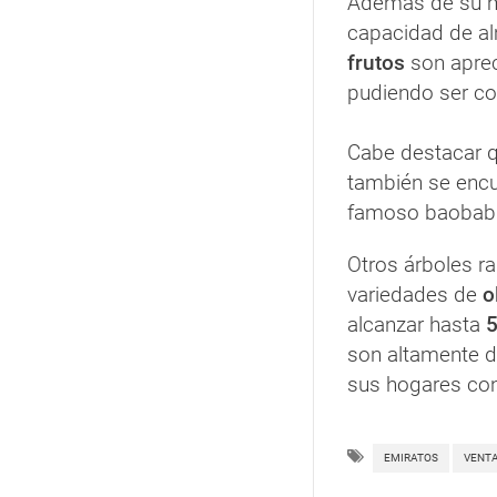
Además de su m
capacidad de a
frutos
son aprec
pudiendo ser co
Cabe destacar q
también se encu
famoso baobab e
Otros árboles ra
variedades de
o
alcanzar hasta
5
son altamente 
sus hogares co
EMIRATOS
VENT