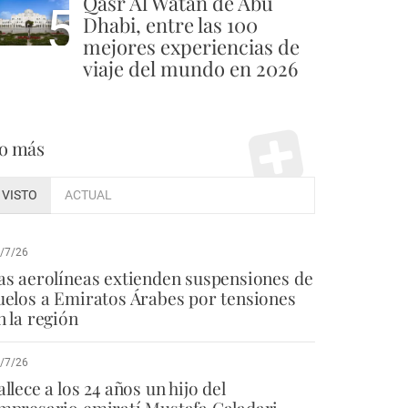
Qasr Al Watan de Abu
5
Dhabi, entre las 100
mejores experiencias de
viaje del mundo en 2026
o más
VISTO
ACTUAL
/7/26
as aerolíneas extienden suspensiones de
uelos a Emiratos Árabes por tensiones
n la región
/7/26
allece a los 24 años un hijo del
mpresario emiratí Mustafa Galadari