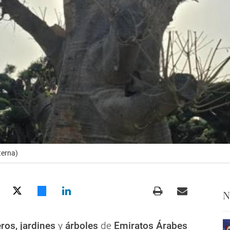
terna)
N
ros, jardines
y
árboles
de
Emiratos Árabes