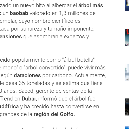
zado un nuevo hito al albergar el
árbol más
:
un
baobab
valorado en 1,3 millones de
jemplar, cuyo nombre científico es
aca por su rareza y tamaño imponente,
ensiones
que asombran a expertos y
cido popularmente como "árbol botella",
e mono" o "árbol convertido", puede vivir más
egún
dataciones
por carbono. Actualmente,
de pesa 35 toneladas y se estima que tiene
0 años. Saeed, gerente de ventas de la
Trend en
Dubai,
informó que el árbol fue
dáfrica
y ha crecido hasta convertirse en
grandes de la
región del Golfo.