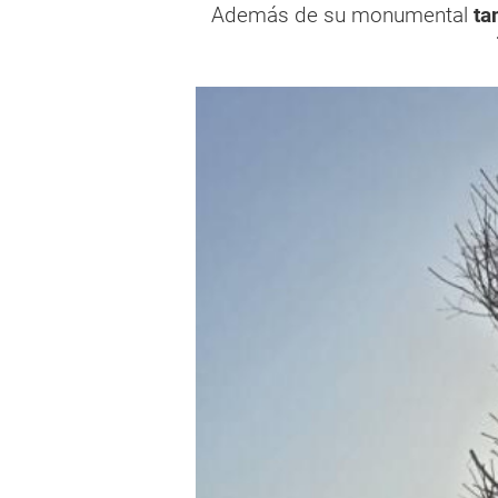
Además de su monumental
ta