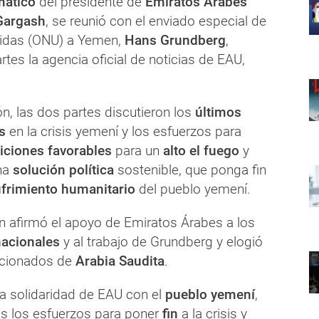
mático
del presidente de
Emiratos Árabes
Gargash
, se reunió con el enviado especial de
nidas (ONU) a Yemen,
Hans Grundberg
,
tes la agencia oficial de noticias de EAU,
ón, las dos partes discutieron los
últimos
s
en la crisis yemení y los esfuerzos para
iciones favorables
para un
alto el fuego
y
na
solución política
sostenible, que ponga fin
ufrimiento humanitario
del pueblo yemení.
 afirmó el apoyo de Emiratos Árabes a los
nacionales
y al trabajo de Grundberg y elogió
acionados de
Arabia Saudita
.
a solidaridad de EAU con el
pueblo yemení
,
s los esfuerzos para poner
fin
a la crisis y