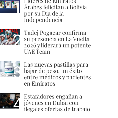
Líderes de Emiratos
1
Árabes felicitan a Bolivia
por su Día de la
Independencia
Tadej Pogacar confirma
2
su presencia en La Vuelta
2026 y liderará un potente
UAE Team
Las nuevas pastillas para
3
bajar de peso, un éxito
entre médicos y pacientes
en Emiratos
Estafadores engañan a
4
jóvenes en Dubái con
ilegales ofertas de trabajo