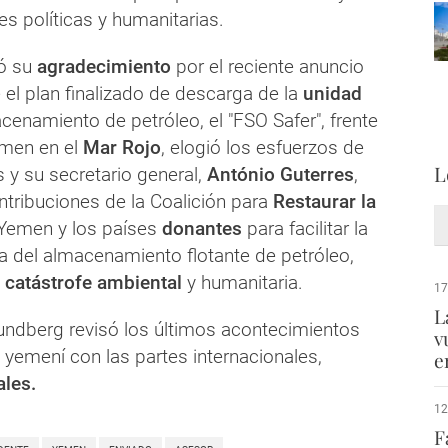
s políticas y humanitarias.
ó su
agradecimiento
por el reciente anuncio
el plan finalizado de descarga de la
unidad
enamiento de petróleo, el "FSO Safer", frente
emen en el
Mar Rojo
, elogió los esfuerzos de
L
 y su secretario general,
António Guterres
,
ntribuciones de la Coalición para
Restaurar la
Yemen y los países
donantes
para facilitar la
a del almacenamiento flotante de petróleo,
a
catástrofe ambiental
y humanitaria.
17
L
rundberg revisó los últimos acontecimientos
v
 yemení con las partes internacionales,
e
ales.
12
F