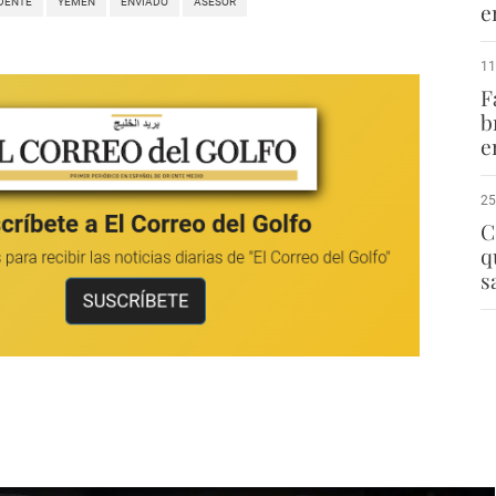
DENTE
YEMEN
ENVIADO
ASESOR
e
11
F
b
e
25
C
q
s