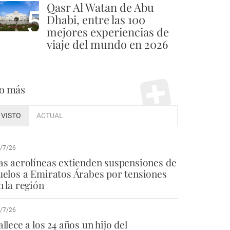
Qasr Al Watan de Abu
5
Dhabi, entre las 100
mejores experiencias de
viaje del mundo en 2026
o más
VISTO
ACTUAL
/7/26
as aerolíneas extienden suspensiones de
uelos a Emiratos Árabes por tensiones
n la región
/7/26
allece a los 24 años un hijo del