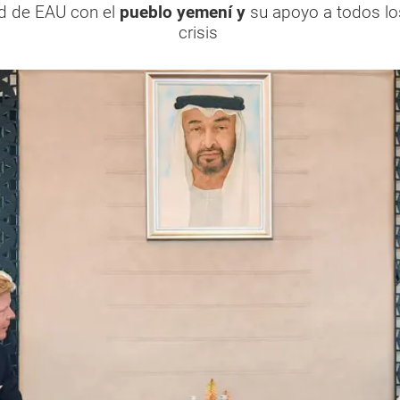
d de EAU con el
pueblo yemení y
su apoyo a todos lo
crisis