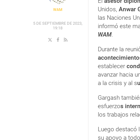
El
asesor diplo
Unidos,
Anwar 
WAM
las Naciones U
5 DE SEPTIEMBRE DE 2023,
informó este mar
19:18
WAM
.
Durante la reuni
acontecimiento
establecer
cond
avanzar hacia u
a la crisis y al s
Gargash también
esfuerzo
s inter
los trabajos rel
Luego destacó l
su apoyo a todo