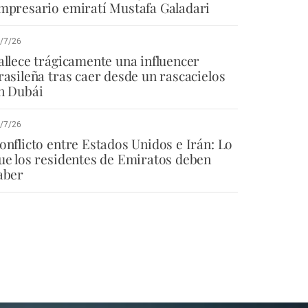
mpresario emiratí Mustafa Galadari
/7/26
allece trágicamente una influencer
rasileña tras caer desde un rascacielos
n Dubái
/7/26
onflicto entre Estados Unidos e Irán: Lo
ue los residentes de Emiratos deben
aber