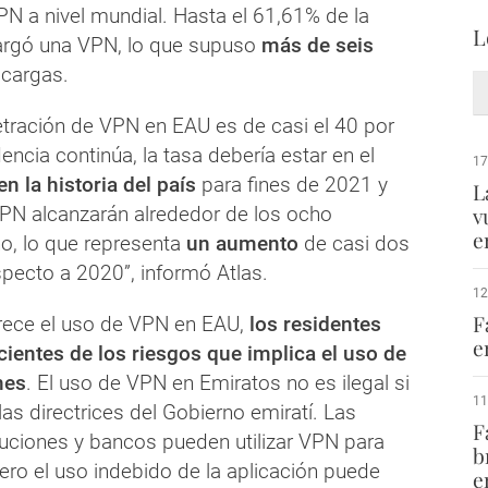
N a nivel mundial. Hasta el 61,61% de la
L
argó una VPN, lo que supuso
más de seis
cargas.
etración de VPN en EAU es de casi el 40 por
dencia continúa, la tasa debería estar en el
17
n la historia del país
para fines de 2021 y
L
PN alcanzarán alrededor de los ocho
v
e
ño, lo que representa
un aumento
de casi dos
specto a 2020”, informó Atlas.
12
F
ece el uso de VPN en EAU,
los residentes
e
ientes de los riesgos que implica el uso de
nes
. El uso de VPN en Emiratos no es ilegal si
11
 las directrices del Gobierno emiratí. Las
F
tuciones y bancos pueden utilizar VPN para
b
Pero el uso indebido de la aplicación puede
e