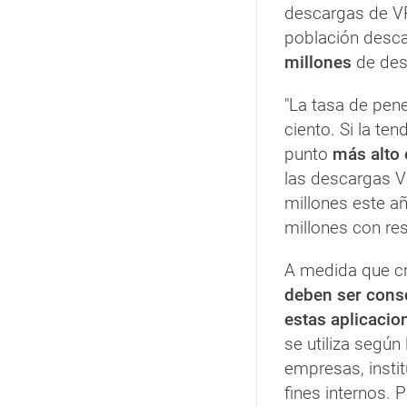
descargas de VP
población desc
millones
de des
"La tasa de pen
ciento. Si la ten
punto
más alto e
las descargas V
millones este a
millones con re
A medida que cr
deben ser consc
estas aplicacio
se utiliza según
empresas, insti
fines internos. 