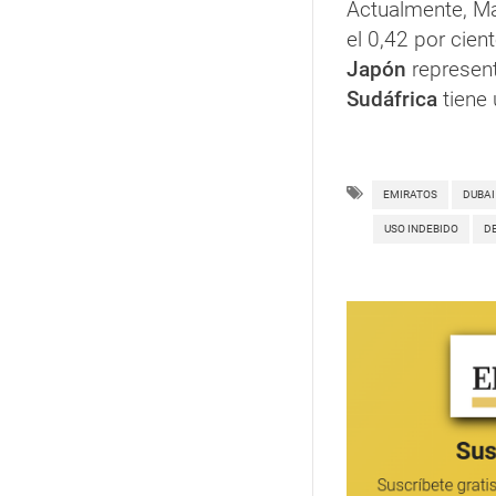
Actualmente, Ma
el 0,42 por cie
Japón
represent
Sudáfrica
tiene 
EMIRATOS
DUBAI
USO INDEBIDO
D