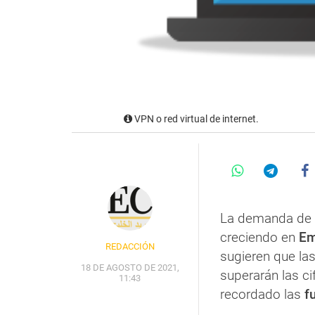
VPN o red virtual de internet.
La demanda de
creciendo en
Em
REDACCIÓN
sugieren que la
18 DE AGOSTO DE 2021,
superarán las ci
11:43
recordado las
fu