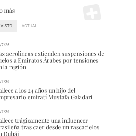
o más
VISTO
ACTUAL
/7/26
as aerolíneas extienden suspensiones de
uelos a Emiratos Árabes por tensiones
n la región
/7/26
allece a los 24 años un hijo del
mpresario emiratí Mustafa Galadari
/7/26
allece trágicamente una influencer
rasileña tras caer desde un rascacielos
n Dubái