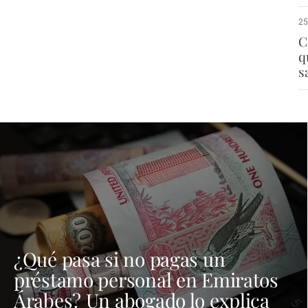
25
C
q
s
¿Qué pasa si no pagas un
préstamo personal en Emiratos
Árabes? Un abogado lo explica