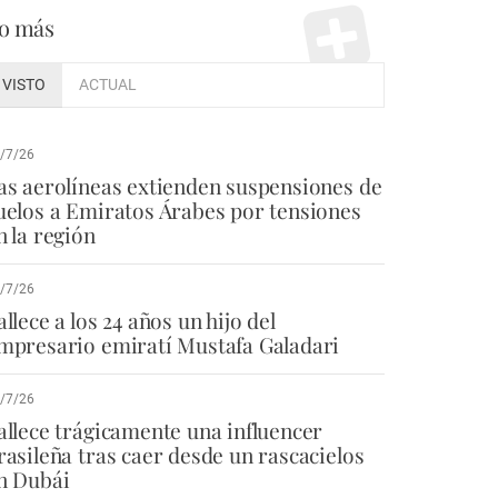
o más
VISTO
ACTUAL
/7/26
as aerolíneas extienden suspensiones de
uelos a Emiratos Árabes por tensiones
n la región
/7/26
allece a los 24 años un hijo del
mpresario emiratí Mustafa Galadari
/7/26
allece trágicamente una influencer
rasileña tras caer desde un rascacielos
n Dubái