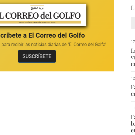
L
17
L
v
e
12
F
e
11
F
b
e