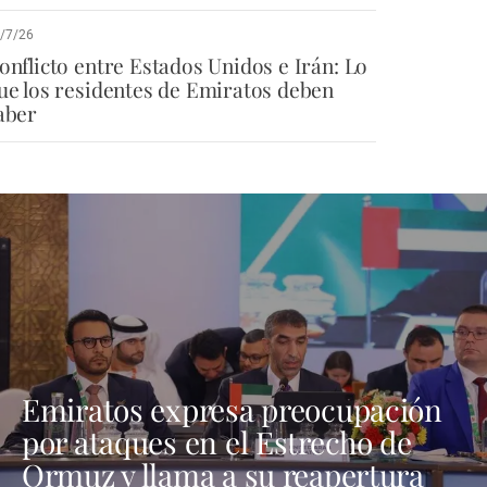
/7/26
onflicto entre Estados Unidos e Irán: Lo
ue los residentes de Emiratos deben
aber
Emiratos expresa preocupación
por ataques en el Estrecho de
Ormuz y llama a su reapertura