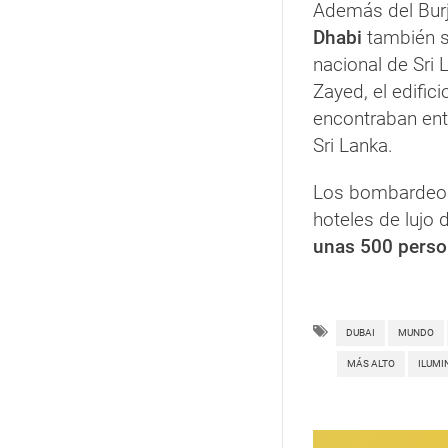
Además del Burj
Dhabi
también s
nacional de Sri 
Zayed, el edific
encontraban entr
Sri Lanka.
Los bombardeos 
hoteles de lujo
unas 500 perso
DUBAI
MUNDO
MÁS ALTO
ILUMI