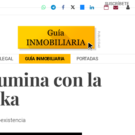
SUSCRÍBETE
LEGAL
GUÍA INMOBILIARIA
PORTADAS
lumina con la
nka
oexistencia