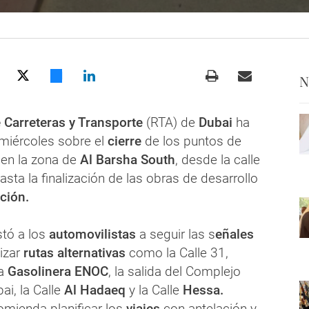
N
 Carreteras y Transporte
(RTA) de
Dubai
ha
miércoles sobre el
cierre
de los puntos de
 en la zona de
Al Barsha South
, desde la calle
hasta la finalización de las obras de desarrollo
ción.
stó a los
automovilistas
a seguir las s
eñales
lizar
rutas
alternativas
como la Calle 31,
la
Gasolinera ENOC
, la salida del Complejo
ai, la Calle
Al Hadaeq
y la Calle
Hessa.
mienda planificar los
viajes
con antelación y