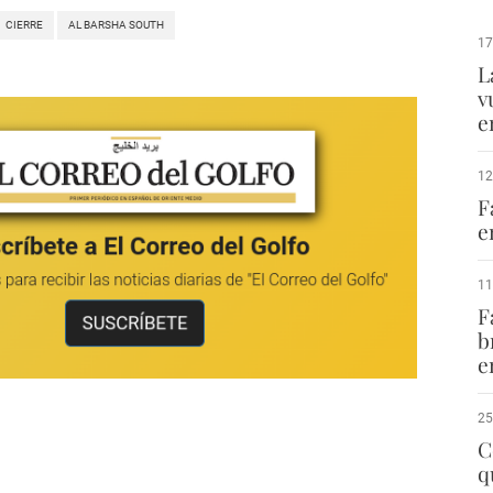
CIERRE
AL BARSHA SOUTH
17
L
v
e
12
F
e
11
F
b
e
25
C
q