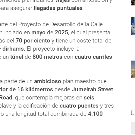
para asegurar
llegadas puntuales
.
arte del Proyecto de Desarrollo de la Calle
nunciado en
mayo
de
2025,
el cual presenta
ás del
70 por ciento
y tiene un coste total de
e
dirhams.
El proyecto incluye la
e un
túnel
de
800 metros
con
cuatro carriles
a parte de un
ambicioso
plan maestro que
dor de 16 kilómetros
desde
Jumeirah Street
Road,
que contempla mejoras en
seis
lave y la edificación de
cuatro puentes
y tres
L
o una longitud total combinada de
4.100