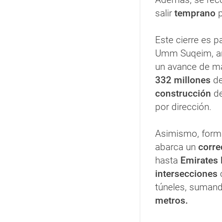
salir
temprano
Este cierre es p
Umm Suqeim, a
un avance de m
332 millones
d
construcción
d
por dirección.
Asimismo, form
abarca un
corre
hasta
Emirates 
intersecciones
c
túneles, sumand
metros.