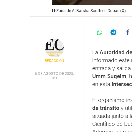
Zona de Al Barsha South en Dubai. (X)
La
Autoridad de
informado este 
REDACCIÓN
entrada y salida
6 DE AGOSTO DE 2025,
Umm Suqeim
, 
10:31
en esta
intersec
El organismo in
de tránsito
y uti
situada junto a 
Científico de Dub
Además, se reco