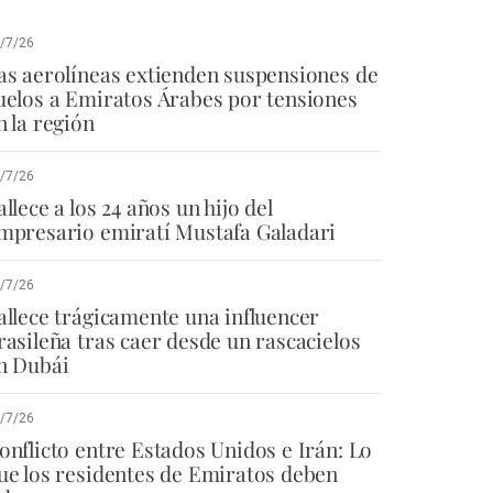
/7/26
as aerolíneas extienden suspensiones de
uelos a Emiratos Árabes por tensiones
n la región
/7/26
allece a los 24 años un hijo del
mpresario emiratí Mustafa Galadari
/7/26
allece trágicamente una influencer
rasileña tras caer desde un rascacielos
n Dubái
/7/26
onflicto entre Estados Unidos e Irán: Lo
ue los residentes de Emiratos deben