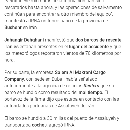
“Veintinueve miembros de la tripulación han sido
rescatados hasta ahora, y las operaciones de salvamento
continúan para encontrar a otro miembro del equipo”,
manifestó a IRNA un funcionario de la provincia de
Bushehr
en Irán.
Jahangir Dehghani
manifestó que
dos barcos de rescate
iraníes
estaban presentes en el
lugar del accidente
y que
los meteorólogos reportaron vientos de 70 kilómetros por
hora.
Por su parte, la empresa
Salem Al Makrani Cargo
Company,
con sede en Dubai, había señalado
anteriormente a la agencia de noticias
Reuters
que su
barco se hundió como resultado del
mal tiempo.
El
portavoz de la firma dijo que estaba en contacto con las
autoridades portuarias de Assaluyeh de Irán.
El barco se hundió a 30 millas del puerto de Assaluyeh y
transportaba
coche
s, agregó IRNA.