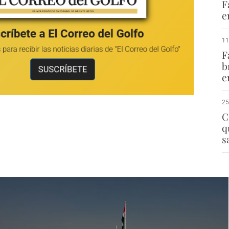
F
e
11
F
b
e
25
C
q
s