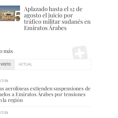
Aplazado hasta el 12 de
5
agosto el juicio por
tráfico militar sudanés en
Emiratos Árabes
o más
VISTO
ACTUAL
/7/26
as aerolíneas extienden suspensiones de
uelos a Emiratos Árabes por tensiones
n la región
/7/26