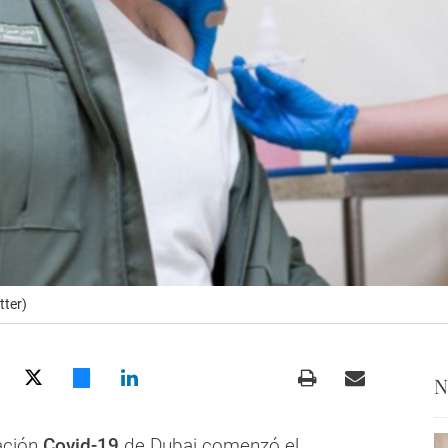
tter)
N
ación
Covid-19
de Dubai comenzó el