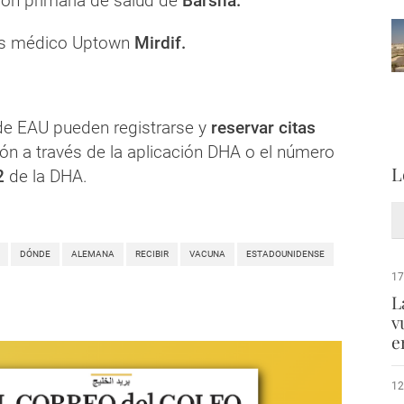
ión primaria de salud de
Barsha.
ss médico Uptown
Mirdif.
de EAU pueden registrarse y
reservar citas
ón a través de la aplicación DHA o el número
L
2
de la DHA.
DÓNDE
ALEMANA
RECIBIR
VACUNA
ESTADOUNIDENSE
17
L
v
e
12