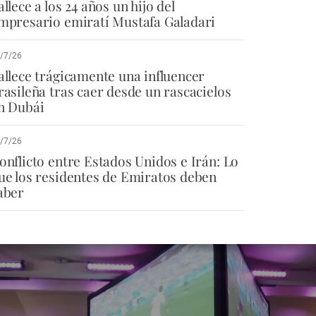
allece a los 24 años un hijo del
mpresario emiratí Mustafa Galadari
/7/26
allece trágicamente una influencer
rasileña tras caer desde un rascacielos
n Dubái
/7/26
onflicto entre Estados Unidos e Irán: Lo
ue los residentes de Emiratos deben
aber