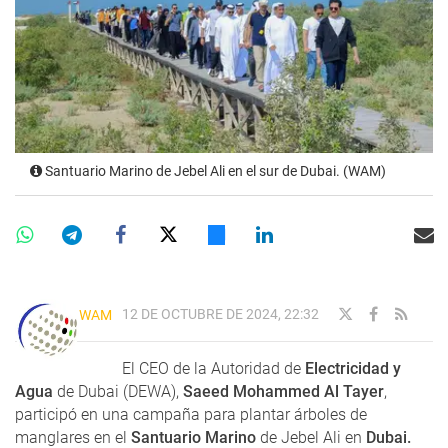
Santuario Marino de Jebel Ali en el sur de Dubai. (WAM)
12 DE OCTUBRE DE 2024, 22:32
WAM
El CEO de la Autoridad de
Electricidad y
Agua
de Dubai (DEWA),
Saeed Mohammed Al Tayer
,
participó en una campaña para plantar árboles de
manglares en el
Santuario Marino
de Jebel Ali en
Dubai.