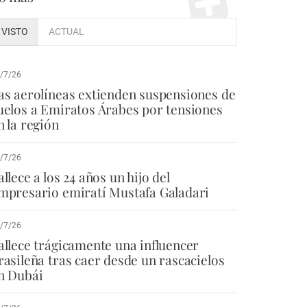
VISTO
ACTUAL
/7/26
as aerolíneas extienden suspensiones de
uelos a Emiratos Árabes por tensiones
n la región
/7/26
allece a los 24 años un hijo del
mpresario emiratí Mustafa Galadari
/7/26
allece trágicamente una influencer
rasileña tras caer desde un rascacielos
n Dubái