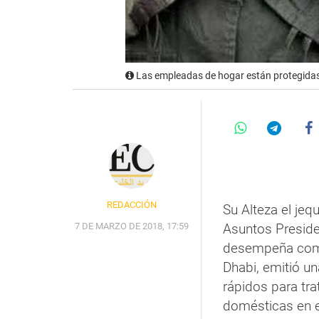
Las empleadas de hogar están protegidas 
REDACCIÓN
Su Alteza el jeq
7 DE MARZO DE 2018, 17:59
Asuntos Preside
desempeña como
Dhabi, emitió un
rápidos para tr
domésticas en e