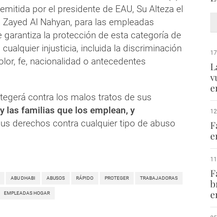
l emitida por el presidente de EAU, Su Alteza el
in Zayed Al Nahyan, para las empleadas
 garantiza la protección de esta categoría de
cualquier injusticia, incluida la discriminación
17
olor, fe, nacionalidad o antecedentes
L
v
e
tegerá contra los malos tratos de sus
y las familias que los emplean, y
12
us derechos contra cualquier tipo de abuso
F
e
11
F
ABU DHABI
ABUSOS
RÁPIDO
PROTEGER
TRABAJADORAS
b
e
EMPLEADAS HOGAR