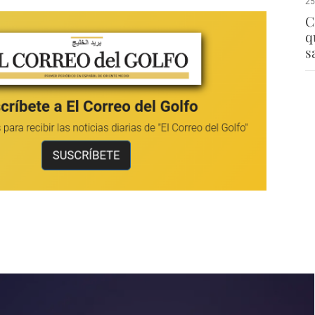
25
C
q
s