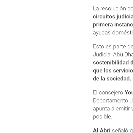
La resolución c
circuitos judici
primera instanc
ayudas domést
Esto es parte de
Judicial-Abu Dha
sostenibilidad 
que los servici
de la sociedad.
El consejero
You
Departamento Jud
apunta a emitir 
posible.
Al Abri
señaló qu