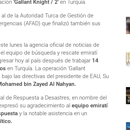
ación
'Gallant Knight / 2'
en Turquía.
 al de la Autoridad Turca de Gestión de
rgencias (AFAD) que finalizó también sus
te lunes la agencia oficial de noticias de
, el equipo de búsqueda y rescate emiratí
resar hoy al país después de trabajar
14
vos
en Turquía. La operación 'Gallant
 bajo las directivas del presidente de EAU, Su
ohamed bin Zayed Al Nahyan.
eral de Respuesta a Desastres, en nombre del
 expresó su agradecimiento al
equipo emiratí
espuesta
y la notable asistencia en un
ítico.