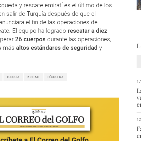
queda y rescate emiratí es el último de los
en salir de Turquía después de que el
anunciara el fin de las operaciones de
ate. El equipo ha logrado
rescatar a diez
uperar
26 cuerpos
durante las operaciones,
L
os más
altos estándares de seguridad
y
TURQUÍA
RESCATE
BÚSQUEDA
17
L
v
e
12
F
e