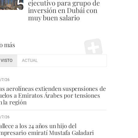
5
ejecutivo para grupo de
inversión en Dubái con
muy buen salario
o más
VISTO
ACTUAL
/7/26
as aerolíneas extienden suspensiones de
uelos a Emiratos Árabes por tensiones
n la región
/7/26
allece a los 24 años un hijo del
mpresario emiratí Mustafa Galadari