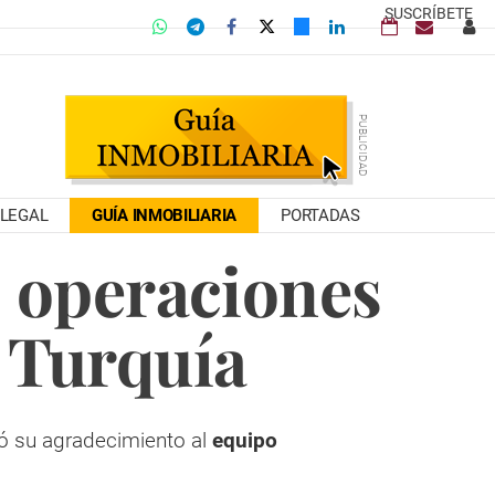
SUSCRÍBETE
LEGAL
GUÍA INMOBILIARIA
PORTADAS
s operaciones
 Turquía
só su agradecimiento al
equipo