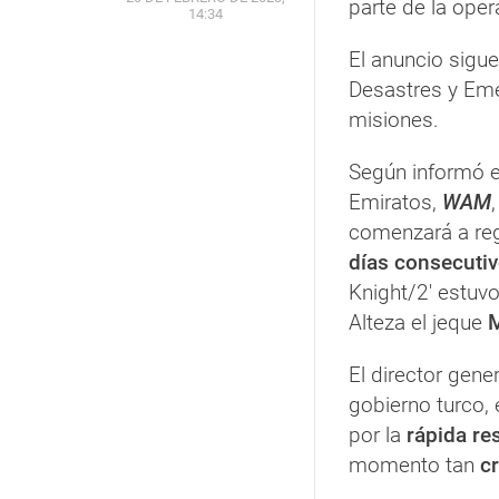
parte de la oper
14:34
El anuncio sigue
Desastres y Eme
misiones.
Según informó es
Emiratos,
WAM
comenzará a reg
días consecuti
Knight/2' estuvo
Alteza el jeque
M
El director gen
gobierno turco,
por la
rápida r
momento tan
cr