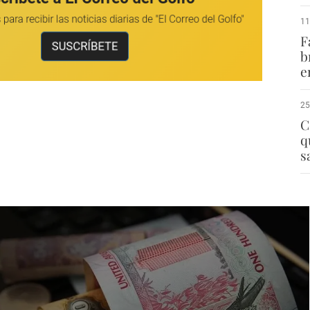
11
F
b
e
25
C
q
s