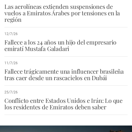
Las aerolíneas extienden suspensiones de
vuelos a Emiratos Árabes por tensiones en la
región
12/7/26
Fallece a los 24 años un hijo del empresario
emiratí Mustafa Galadari
11/7/26
Fallece trágicamente una influencer brasileña
tras caer desde un rascacielos en Dubái
25/7/26
Conflicto entre Estados Unidos e Irán: Lo que
los residentes de Emiratos deben saber