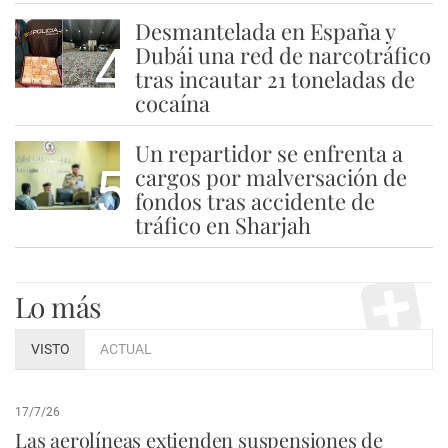
Desmantelada en España y
4
Dubái una red de narcotráfico
tras incautar 21 toneladas de
cocaína
Un repartidor se enfrenta a
5
cargos por malversación de
fondos tras accidente de
tráfico en Sharjah
Lo más
VISTO
ACTUAL
17/7/26
Las aerolíneas extienden suspensiones de