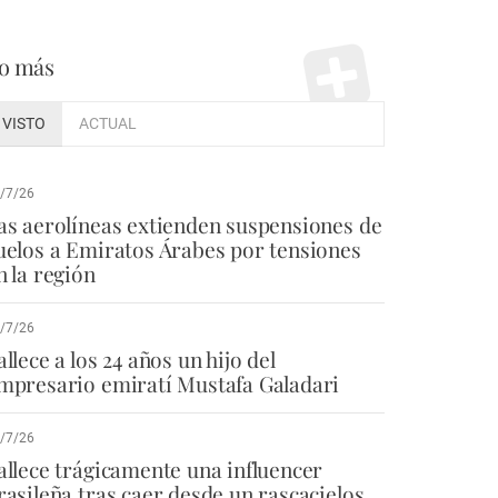
o más
VISTO
ACTUAL
/7/26
as aerolíneas extienden suspensiones de
uelos a Emiratos Árabes por tensiones
n la región
/7/26
allece a los 24 años un hijo del
mpresario emiratí Mustafa Galadari
/7/26
allece trágicamente una influencer
rasileña tras caer desde un rascacielos