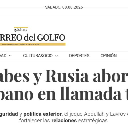
SÁBADO. 08.08.2026
DAD
CULTURA&OCIO
DEPORTES
OPINIÓN
bes y Rusia abor
íbano en llamada 
guridad
y
política exterior
, el jeque Abdullah y Lavrov
fortalecer las
relaciones
estratégicas