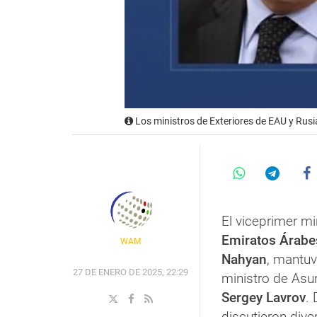
Los ministros de Exteriores de EAU y Rus
El viceprimer mi
Emiratos Árabe
WAM
Nahyan
, mantuv
27 DE ENERO DE 2025, 22:29
ministro de Asun
Sergey Lavrov
.
discutieron div