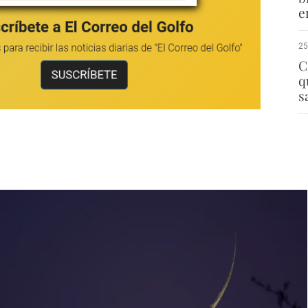
e
25
C
q
s