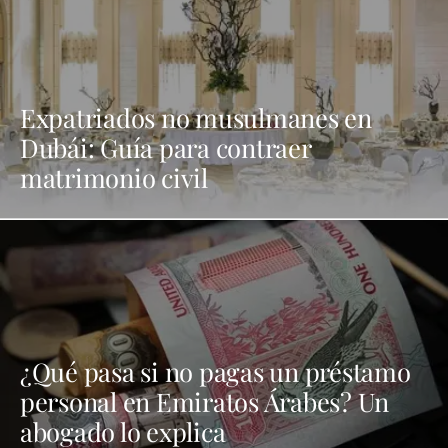
Expatriados no musulmanes en
Dubái: Guía para contraer
matrimonio civil
¿Qué pasa si no pagas un préstamo
personal en Emiratos Árabes? Un
abogado lo explica