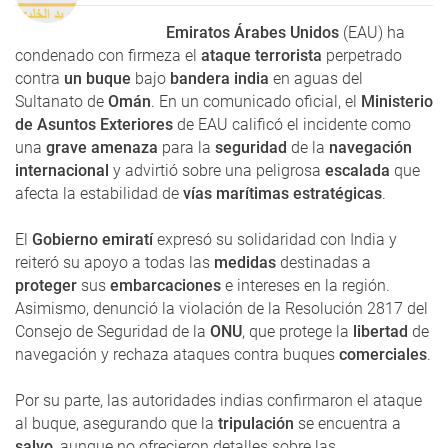
Emiratos Árabes Unidos
(EAU) ha
condenado con firmeza el
ataque terrorista
perpetrado
contra
un buque
bajo
bandera india
en aguas del
Sultanato de
Omán
. En un comunicado oficial, el
Ministerio
de Asuntos Exteriores
de EAU calificó el incidente como
una
grave amenaza
para la
seguridad
de la
navegación
internacional
y advirtió sobre una peligrosa
escalada
que
afecta la estabilidad de
vías marítimas estratégicas
.
El
Gobierno emiratí
expresó su solidaridad con India y
reiteró su apoyo a todas las
medidas
destinadas a
proteger
sus
embarcaciones
e intereses en la región.
Asimismo, denunció la violación de la Resolución 2817 del
Consejo de Seguridad de la
ONU
, que protege la
libertad
de
navegación y rechaza ataques contra buques
comerciales
.
Por su parte, las autoridades indias confirmaron el ataque
al buque, asegurando que la
tripulación
se encuentra a
salvo
, aunque no ofrecieron detalles sobre las