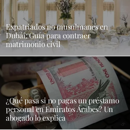
Expatriados no musulmanes en
Dubái: Guía para contraer
matrimonio civil
¿Qué pasa si no pagas un préstamo
personal en Emiratos Árabes? Un
abogado lo explica