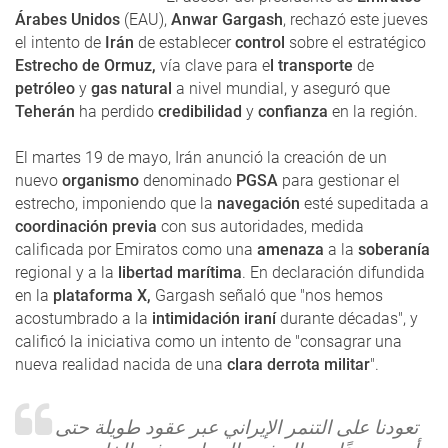
Árabes Unidos
(EAU),
Anwar Gargash
, rechazó este jueves
el intento de
Irán
de establecer
control
sobre el estratégico
Estrecho de Ormuz,
vía clave para e
l transporte
de
petróleo
y
gas natural
a nivel mundial, y aseguró que
Teherán
ha perdido
credibilidad
y
confianza
en la región.
El martes 19 de mayo, Irán anunció la creación de un
nuevo
organismo
denominado
PGSA
para gestionar el
estrecho, imponiendo que la
navegación
esté supeditada a
coordinación previa
con sus autoridades, medida
calificada por Emiratos como una
amenaza
a la
soberanía
regional y a la
libertad marítima
. En declaración difundida
en la
plataforma X,
Gargash señaló que "nos hemos
acostumbrado a la
intimidación iraní
durante décadas", y
calificó la iniciativa como un intento de "consagrar una
nueva realidad nacida de una
clara derrota militar
".
تعودنا على التنمر الإيراني عبر عقود طويلة حتى