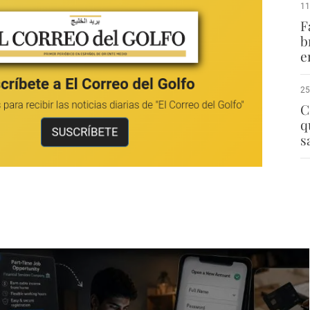
11
F
b
e
25
C
q
s