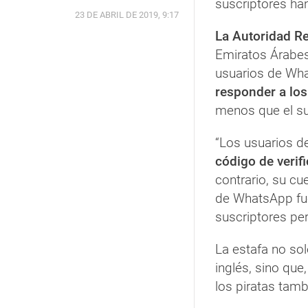
suscriptores ha
23 DE ABRIL DE 2019, 9:17
La Autoridad R
Emiratos Árabes
usuarios de Wha
responder a los
menos que el su
“Los usuarios d
código de verif
contrario, su c
de WhatsApp fue
suscriptores pe
La estafa no so
inglés, sino que
los piratas tam