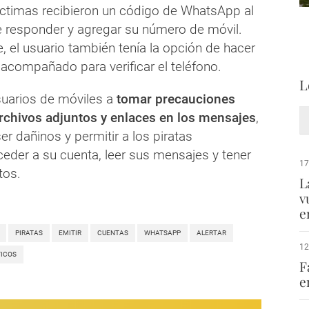
víctimas recibieron un código de WhatsApp al
e responder y agregar su número de móvil.
, el usuario también tenía la opción de hacer
e acompañado para verificar el teléfono.
L
suarios de móviles a
tomar precauciones
archivos adjuntos y enlaces en los mensajes
,
r dañinos y permitir a los piratas
ceder a su cuenta, leer sus mensajes y tener
17
tos.
L
v
e
PIRATAS
EMITIR
CUENTAS
WHATSAPP
ALERTAR
12
ICOS
F
e