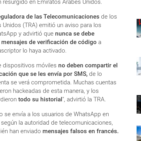
n resurgido en Emiratos Árabes Unidos.
eguladora de las Telecomunicaciones
de los
 Unidos (TRA) emitió un aviso para los
tsApp y advirtió que
nunca se debe
 mensajes de verificación de código
a
scriptor lo haya activado.
e dispositivos móviles
no deben compartir el
icación que se les envía por SMS,
de lo
uenta se verá comprometida. Muchas cuentas
ron hackeadas de esta manera, y los
rdieron
todo su historial
", advirtió la TRA.
lo se envía a los usuarios de WhatsApp en
, según la autoridad de telecomunicaciones,
bién han enviado
mensajes falsos en francés.