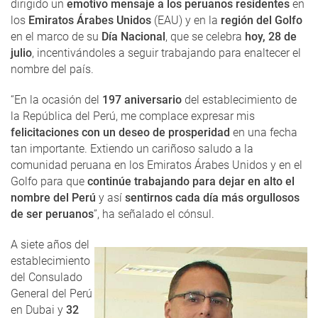
dirigido un
emotivo mensaje a los peruanos residentes
en
los
Emiratos Árabes Unidos
(EAU) y en la
región del Golfo
en el marco de su
Día Nacional
, que se celebra
hoy, 28 de
julio
, incentivándoles a seguir trabajando para enaltecer el
nombre del país.
“En la ocasión del
197 aniversario
del establecimiento de
la República del Perú, me complace expresar mis
felicitaciones con un deseo de prosperidad
en una fecha
tan importante. Extiendo un cariñoso saludo a la
comunidad peruana en los Emiratos Árabes Unidos y en el
Golfo para que
continúe trabajando para dejar en alto el
nombre del Perú
y así
sentirnos cada día más orgullosos
de ser peruanos
”, ha señalado el cónsul.
A siete años del
establecimiento
del Consulado
General del Perú
en Dubai y
32