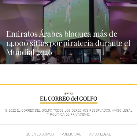
Emiratos Árabes bloquea más de
14.000 sitios por piratería durante el
Mundial 2026
© 2022 EL CORREO DEL GOLFO TODOS LOS DERECHOS RESERVADOS. AVISO LEGAL
Y POLÍTICA DE PRIVACIDAD
.
QUIÉNES SOMOS
PUBLICIDAD
AVISO LEGAL