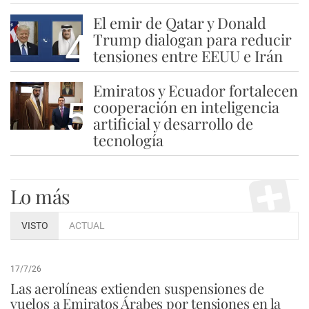
El emir de Qatar y Donald
4
Trump dialogan para reducir
tensiones entre EEUU e Irán
Emiratos y Ecuador fortalecen
5
cooperación en inteligencia
artificial y desarrollo de
tecnología
Lo más
VISTO
ACTUAL
17/7/26
Las aerolíneas extienden suspensiones de
vuelos a Emiratos Árabes por tensiones en la