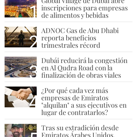
Global Village de Dubái abre
1
inscripciones para empresas
de alimentos y bebidas
ADNOC Gas de Abu Dhabi
2
reporta beneficios
trimestrales récord
Dubái reducirá la congestión
3
en Al Qudra Road con la
finalización de obras viales
¿Por qué cada vez más
4
empresas de Emiratos
"alquilan" a sus ejecutivos en
lugar de contratarlos?
Tras su extradición desde
Emiratos Árabes Unidos,