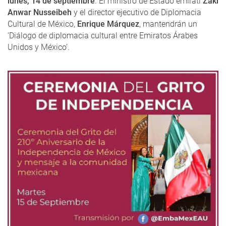
lunes, 14 de septiembre
. El ministro de Estado emiratí
Zaki
Anwar Nusseibeh
y el director ejecutivo de Diplomacia
Cultural de México,
Enrique Márquez
, mantendrán un
‘Diálogo de diplomacia cultural entre Emiratos Árabes
Unidos y México’.