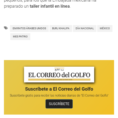
pequeños, para los que la Embajada mexicana ha
preparado un
taller infantil en línea
.
EMIRATOS ÁRABES UNIDOS
BURJ KHALIFA
DÍA NACIONAL
MÉXICO
MES PATRIO