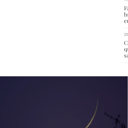
F
b
e
25
C
q
s