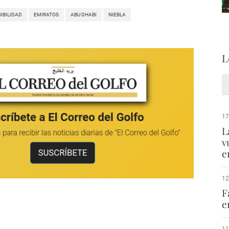
SIBILIDAD
EMIRATOS
ABU DHABI
NIEBLA
L
17
L
v
e
12
F
e
11