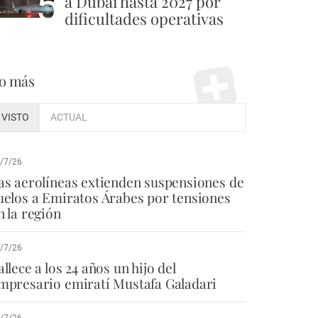
5
a Dubái hasta 2027 por
dificultades operativas
o más
VISTO
ACTUAL
/7/26
as aerolíneas extienden suspensiones de
uelos a Emiratos Árabes por tensiones
n la región
/7/26
allece a los 24 años un hijo del
mpresario emiratí Mustafa Galadari
/7/26