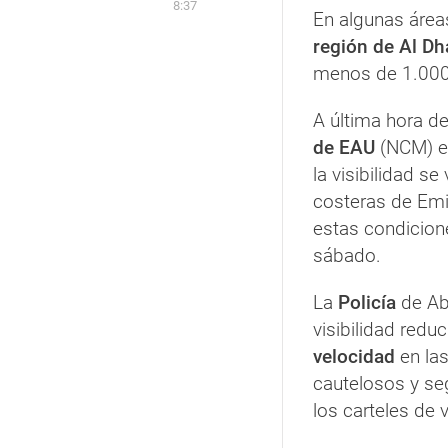
8:37
En algunas área
región de Al Dh
menos de 1.000
A última hora de
de EAU
(NCM) em
la visibilidad s
costeras de Emi
estas condicione
sábado.
La
Policía
de Ab
visibilidad redu
velocidad
en las
cautelosos y seg
los carteles de 