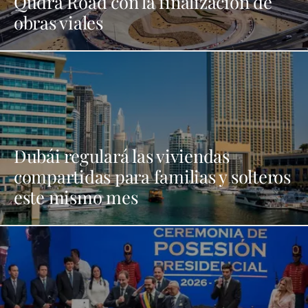
Qudra Road con la finalización de
obras viales
Dubái regulará las viviendas
compartidas para familias y solteros
este mismo mes