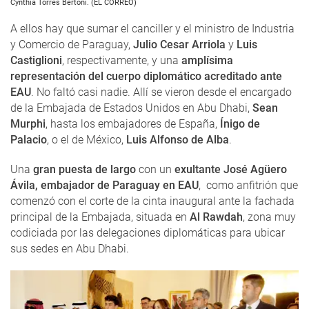
Cynthia Torres Bertoni. (EL CORREO)
A ellos hay que sumar el canciller y el ministro de Industria
y Comercio de Paraguay,
Julio Cesar Arriola
y
Luis
Castiglioni
, respectivamente, y una
amplísima
representación del cuerpo diplomático acreditado ante
EAU
. No faltó casi nadie. Allí se vieron desde el encargado
de la Embajada de Estados Unidos en Abu Dhabi,
Sean
Murphi
, hasta los embajadores de España,
Ínigo de
Palacio
, o el de México,
Luis Alfonso de Alba
.
Una
gran puesta de largo
con un
exultante José Agüero
Ávila, embajador de Paraguay en EAU
, como anfitrión que
comenzó con el corte de la cinta inaugural ante la fachada
principal de la Embajada, situada en
Al Rawdah
, zona muy
codiciada por las delegaciones diplomáticas para ubicar
sus sedes en Abu Dhabi.