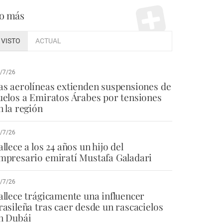
o más
VISTO
ACTUAL
/7/26
as aerolíneas extienden suspensiones de
uelos a Emiratos Árabes por tensiones
n la región
/7/26
allece a los 24 años un hijo del
mpresario emiratí Mustafa Galadari
/7/26
allece trágicamente una influencer
rasileña tras caer desde un rascacielos
n Dubái