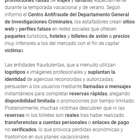
promociones falsas
de
viajes
y
turismo
, especialmente
durante la temporada vacacional y de verano. Según
informó el
Centro Antifraude del Departamento General
de Investigaciones Criminales
, los estafadores crean
sitios
web
y
perfiles falsos
en
redes sociales
que ofrecen
paquetes
turísticos
, hoteles
y
billetes de avión
a
precios
muy inferiores a los del mercado con el fin de captar
víctima
s.
Las entidades fraudulentas, que a menudo utilizan
logotipos
e imágenes profesionales y
suplantan la
identidad
de agencias reconocidas y autorizadas,
persuaden a los usuarios mediante
llamadas o mensajes
instantáneos para completar
reservas rápidas
, alegando
disponibilidad limitada
o promociones por tiempo limitado.
Posteriormente, muchas víctimas descubren que ni las
reservas
ni los billetes son
reales
tras haber realizado
transferencias a cuentas personales
o
enlaces de pago
no
verificados
, lo que provoca pérdidas económicas y
trastornos en sus planes vacacionales.