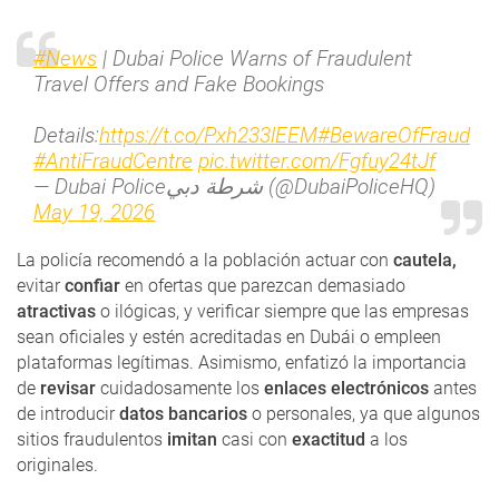
#News
| Dubai Police Warns of Fraudulent
Travel Offers and Fake Bookings
Details:
https://t.co/Pxh233lEEM
#BewareOfFraud
#AntiFraudCentre
pic.twitter.com/Fgfuy24tJf
— Dubai Policeشرطة دبي (@DubaiPoliceHQ)
May 19, 2026
La policía recomendó a la población actuar con
cautela,
evitar
confiar
en ofertas que parezcan demasiado
atractivas
o ilógicas, y verificar siempre que las empresas
sean oficiales y estén acreditadas en Dubái o empleen
plataformas legítimas. Asimismo, enfatizó la importancia
de
revisar
cuidadosamente los
enlaces electrónicos
antes
de introducir
datos bancarios
o personales, ya que algunos
sitios fraudulentos
imitan
casi con
exactitud
a los
originales.