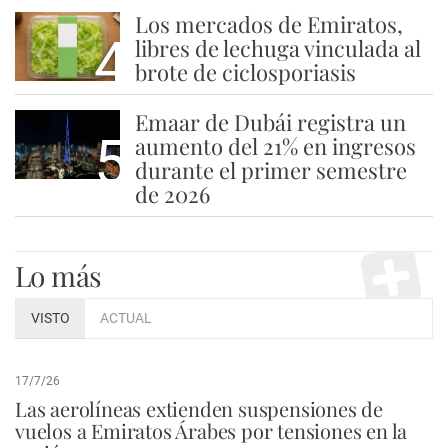
Los mercados de Emiratos,
4
libres de lechuga vinculada al
brote de ciclosporiasis
Emaar de Dubái registra un
5
aumento del 21% en ingresos
durante el primer semestre
de 2026
Lo más
VISTO
ACTUAL
17/7/26
Las aerolíneas extienden suspensiones de
vuelos a Emiratos Árabes por tensiones en la