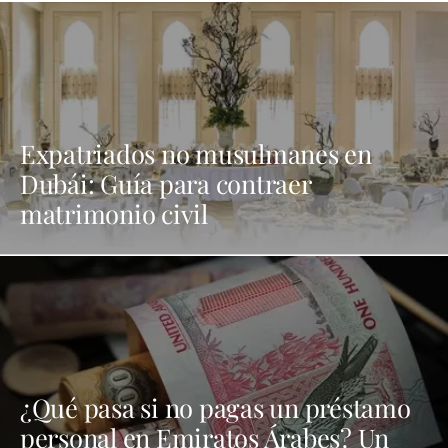
Expatriados no musulmanes en
Dubái: Guía para contraer
matrimonio civil
¿Qué pasa si no pagas un préstamo
personal en Emiratos Árabes? Un