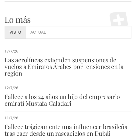
Lo más
VISTO
ACTUAL
17/7/26
Las aerolíneas extienden suspensiones de
vuelos a Emiratos Árabes por tensiones en la
región
12/7/26
Fallece a los 24 años un hijo del empresario
emiratí Mustafa Galadari
11/7/26
Fallece trágicamente una influencer brasileña
tras caer desde un rascacielos en Dubái