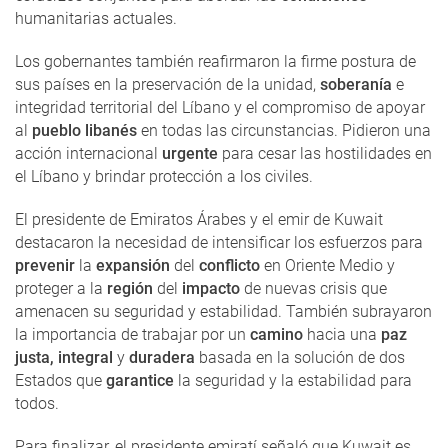
humanitarias actuales.
Los gobernantes también reafirmaron la firme postura de
sus países en la preservación de la unidad,
soberanía
e
integridad territorial del Líbano y el compromiso de apoyar
al
pueblo libanés
en todas las circunstancias. Pidieron una
acción internacional
urgente
para cesar las hostilidades en
el Líbano y brindar protección a los civiles.
El presidente de Emiratos Árabes y el emir de Kuwait
destacaron la necesidad de intensificar los esfuerzos para
prevenir
la
expansión
del
conflicto
en Oriente Medio y
proteger a la
región
del
impacto
de nuevas crisis que
amenacen su seguridad y estabilidad. También subrayaron
la importancia de trabajar por un
camino
hacia una
paz
justa, integral
y
duradera
basada en la solución de dos
Estados que
garantice
la seguridad y la estabilidad para
todos.
Para finalizar, el presidente emiratí señaló que Kuwait es