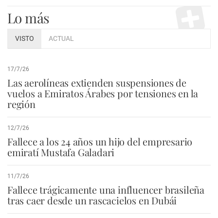
Lo más
VISTO
ACTUAL
17/7/26
Las aerolíneas extienden suspensiones de
vuelos a Emiratos Árabes por tensiones en la
región
12/7/26
Fallece a los 24 años un hijo del empresario
emiratí Mustafa Galadari
11/7/26
Fallece trágicamente una influencer brasileña
tras caer desde un rascacielos en Dubái