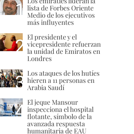
Los emiratíes lideran la
1
lista de Forbes Oriente
Medio de los ejecutivos
más influyentes
El presidente y el
2
vicepresidente refuerzan
la unidad de Emiratos en
Londres
Los ataques de los hutíes
3
hieren a 11 personas en
Arabia Saudí
El jeque Mansour
4
inspecciona el hospital
flotante, símbolo de la
avanzada respuesta
humanitaria de EAU