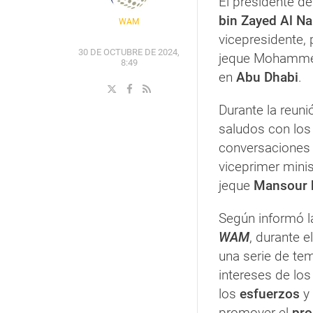
El presidente d
bin Zayed Al N
WAM
vicepresidente, 
30 DE OCTUBRE DE 2024,
jeque Mohammed
8:49
en
Abu Dhabi
.
Durante la reun
saludos con los 
conversacione
viceprimer minis
jeque
Mansour b
Según informó la
WAM
, durante e
una serie de te
intereses de lo
los
esfuerzos
y
promover el
pro