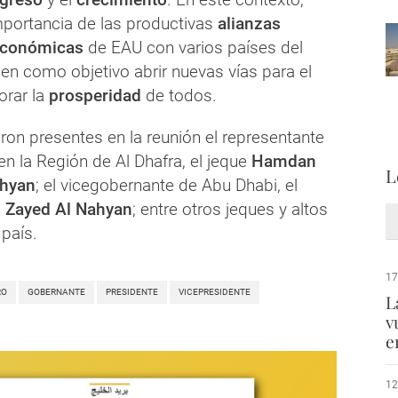
mportancia de las productivas
alianzas
conómicas
de EAU con varios países del
nen como objetivo abrir nuevas vías para el
orar la
prosperidad
de todos.
ron presentes en la reunión el representante
n la Región de Al Dhafra, el jeque
Hamdan
L
ahyan
; el vicegobernante de Abu Dhabi, el
 Zayed Al Nahyan
; entre otros jeques y altos
 país.
17
RO
GOBERNANTE
PRESIDENTE
VICEPRESIDENTE
L
v
e
12