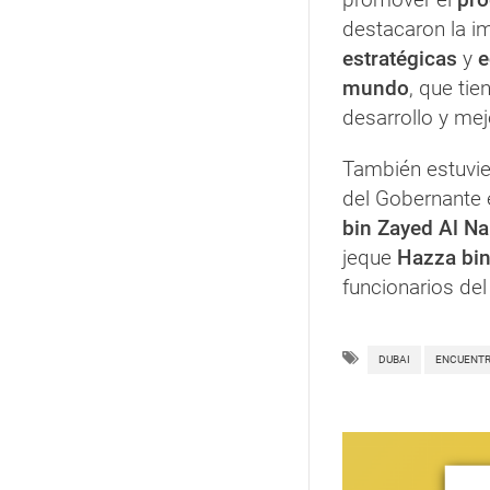
destacaron la i
estratégicas
y
e
mundo
, que tie
desarrollo y mej
También estuvie
del Gobernante e
bin Zayed Al N
jeque
Hazza bin
funcionarios del
DUBAI
ENCUENT