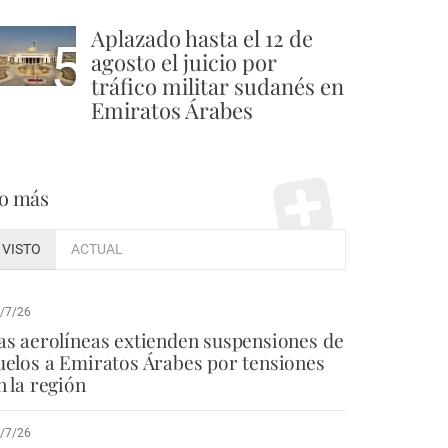
Aplazado hasta el 12 de
5
agosto el juicio por
tráfico militar sudanés en
Emiratos Árabes
o más
VISTO
ACTUAL
/7/26
as aerolíneas extienden suspensiones de
uelos a Emiratos Árabes por tensiones
n la región
/7/26