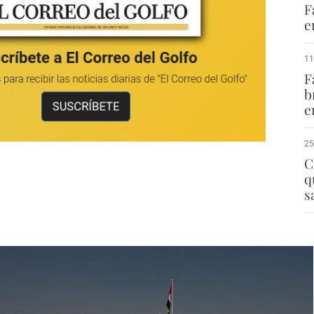
F
e
11
F
b
e
25
C
q
s