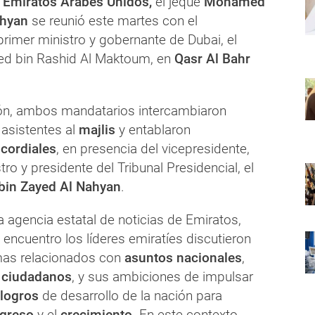
e
Emiratos Árabes Unidos,
el jeque
Mohamed
ahyan
se reunió este martes con el
primer ministro y gobernante de Dubai, el
 bin Rashid Al Maktoum, en
Qasr Al Bahr
ión, ambos mandatarios intercambiaron
asistentes al
majlis
y entablaron
s
cordiales
, en presencia del vicepresidente,
tro y presidente del Tribunal Presidencial, el
in Zayed Al Nahyan
.
 agencia estatal de noticias de Emiratos,
l encuentro los líderes emiratíes discutieron
mas relacionados con
asuntos nacionales
,
s
ciudadanos
, y sus ambiciones de impulsar
logros
de desarrollo de la nación para
greso
y el
crecimiento
. En este contexto,