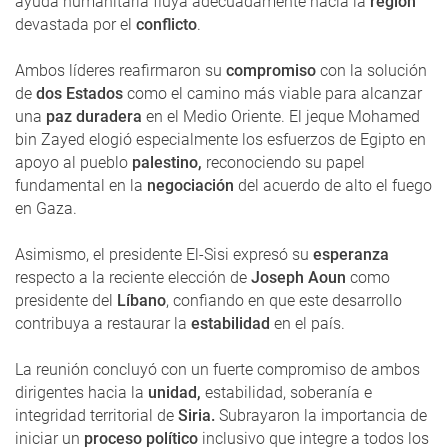
ayuda humanitaria fluya adecuadamente hacia la
región
devastada por el
conflicto
.
Ambos líderes reafirmaron su
compromiso
con la solución
de
dos Estados
como el camino más viable para alcanzar
una
paz duradera
en el Medio Oriente. El jeque Mohamed
bin Zayed elogió especialmente los esfuerzos de Egipto en
apoyo al pueblo
palestino,
reconociendo su papel
fundamental en la
negociación
del acuerdo de alto el fuego
en Gaza.
Asimismo, el presidente El-Sisi expresó su
esperanza
respecto a la reciente elección de
Joseph Aoun
como
presidente del
Líbano
, confiando en que este desarrollo
contribuya a restaurar la
estabilidad
en el país.
La reunión concluyó con un fuerte compromiso de ambos
dirigentes hacia la
unidad,
estabilidad, soberanía e
integridad territorial de
Siria.
Subrayaron la importancia de
iniciar un
proceso político
inclusivo que integre a todos los