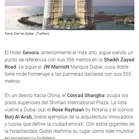
Torre Ciel en Dubai. (Twitter)
El Hotel
Gevora
, anteriormente el más alto, sigue siendo un
punto de referencia con sus 356 metros en la
Sheikh Zayed
Road
. Le sigue el
JW Marriott
Marquis Dubai, cuya doble
torre rinde homenaje a las palmeras datileras con sus 355
metros.
En un desvío hacia China, el
Conrad Shangha
i ocupa los
pisos superiores del Shimao International Plaza. La lista
vuelve a Dubai con el
Rose Rayhaan
by Rotana y el icónico
Burj Al Arab,
todos ejemplos de la arquitectura innovadora
y lujosa que define la ciudad emiratí. Con estos gigantes de
la hospitalidad, Dubái reafirma su lugar como líder mundial
en experiencia hotelera.