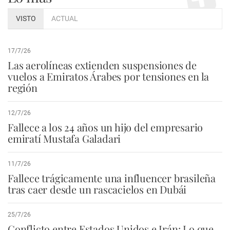
VISTO
ACTUAL
17/7/26
Las aerolíneas extienden suspensiones de
vuelos a Emiratos Árabes por tensiones en la
región
12/7/26
Fallece a los 24 años un hijo del empresario
emiratí Mustafa Galadari
11/7/26
Fallece trágicamente una influencer brasileña
tras caer desde un rascacielos en Dubái
25/7/26
Conflicto entre Estados Unidos e Irán: Lo que