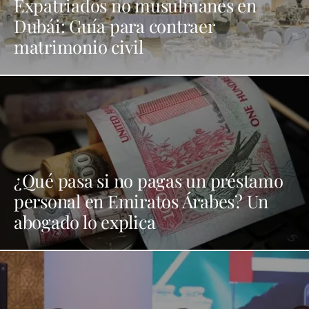
Expatriados no musulmanes en
Dubái: Guía para contraer
matrimonio civil
¿Qué pasa si no pagas un préstamo
personal en Emiratos Árabes? Un
abogado lo explica