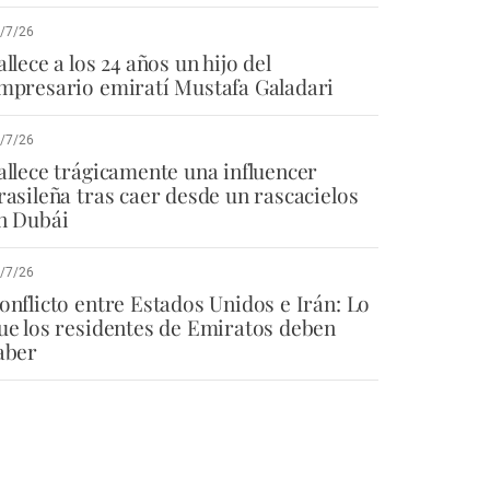
/7/26
allece a los 24 años un hijo del
mpresario emiratí Mustafa Galadari
/7/26
allece trágicamente una influencer
rasileña tras caer desde un rascacielos
n Dubái
/7/26
onflicto entre Estados Unidos e Irán: Lo
ue los residentes de Emiratos deben
aber