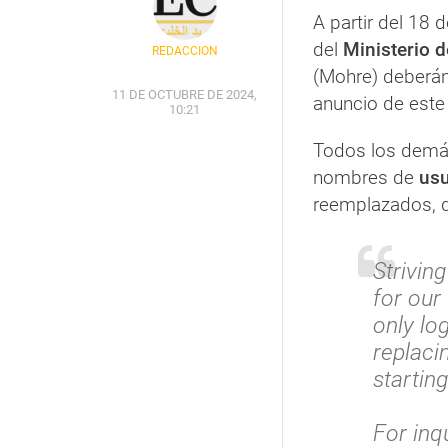
A partir del 18 
del
Ministerio
REDACCIÓN
(Mohre) deberán
11 DE OCTUBRE DE 2024,
anuncio de este
10:21
Todos los demás
nombres de
usu
reemplazados, d
Strivin
for our
only lo
replac
startin
For inq