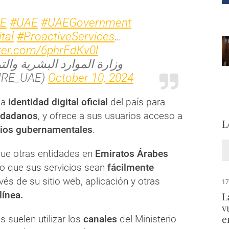
E
#UAE
#UAEGovernment
tal
#ProactiveServices
…
tter.com/6phrFdKv0l
RE_UAE)
October 10, 2024
la
identidad digital oficial
del país para
udadanos
, y ofrece a sus usuarios acceso a
L
cios gubernamentales
.
 que otras entidades en
Emiratos Árabes
ho que sus servicios sean
fácilmente
vés de su sitio web, aplicación y otras
17
línea.
L
v
e
 suelen utilizar los
canales
del Ministerio