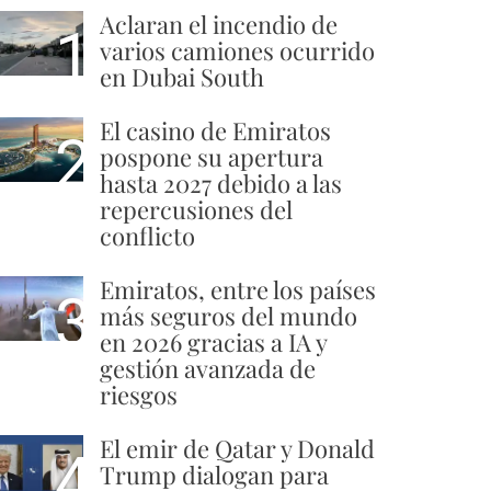
Aclaran el incendio de
1
varios camiones ocurrido
en Dubai South
El casino de Emiratos
2
pospone su apertura
hasta 2027 debido a las
repercusiones del
conflicto
Emiratos, entre los países
3
más seguros del mundo
en 2026 gracias a IA y
gestión avanzada de
riesgos
El emir de Qatar y Donald
4
Trump dialogan para