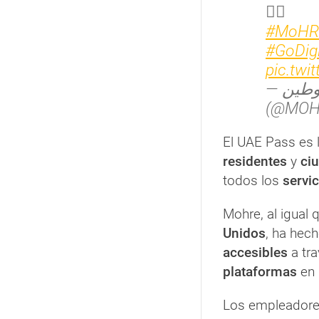
👇🏻
#MoHR
#GoDigi
pic.twi
— وزارة الموارد البشرية والتوطين
(@MOH
El UAE Pass es 
residentes
y
ci
todos los
servi
Mohre, al igual
Unidos
, ha hec
accesibles
a tra
plataformas
en
Los empleadores