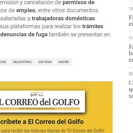
a emisión y cancelación de
permisos de
12
tos de
empleo
, entre otros documentos.
F
asalariadas a
trabajadoras domésticas
e
 sus plataformas para realizar los
trámites
s
denuncias de fuga
también se presentan en
11
F
b
e
CIOS
OBLIGATORIO
UAE PASS
MOHRE
25
C
q
s