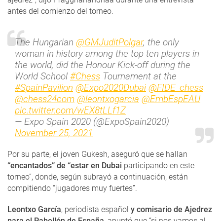
antes del comienzo del torneo.
The Hungarian
@GMJuditPolgar
, the only
woman in history among the top ten players in
the world, did the Honour Kick-off during the
World School
#Chess
Tournament at the
#SpainPavilion
@Expo2020Dubai
@FIDE_chess
@chess24com
@leontxogarcia
@EmbEspEAU
pic.twitter.com/wEX8tLLf1Z
— Expo Spain 2020 (@ExpoSpain2020)
November 25, 2021
Por su parte, el joven Gukesh, aseguró que se hallan
“encantados” de “estar en Dubai
participando en este
torneo”, donde, según subrayó a continuación, están
compitiendo “jugadores muy fuertes”.
Leontxo García
, periodista español
y comisario de Ajedrez
para el Pabellón de España
, apuntó que “si nos vamos al